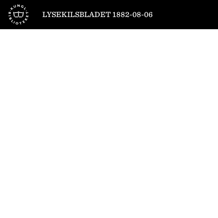
Till startsidan
LYSEKILSBLADET 1882-08-06
1
/
6