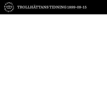
Till startsidan
TROLLHÄTTANS TIDNING 1899-09-15
1
/
4