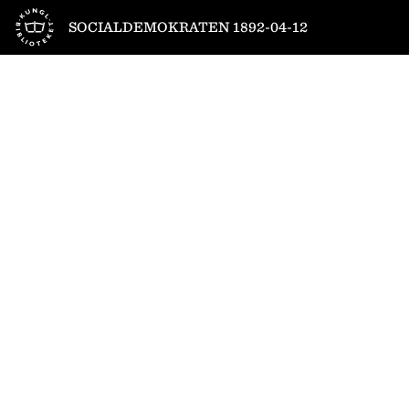
Till startsidan
SOCIALDEMOKRATEN 1892-04-12
1
/
4