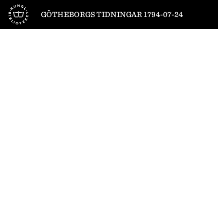
Till startsidan
GÖTHEBORGS TIDNINGAR 1794-07-24
1
/
4