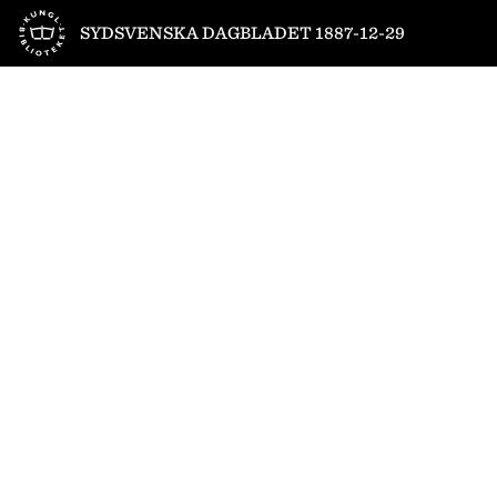
Till startsidan
SYDSVENSKA DAGBLADET 1887-12-29
1
/
4