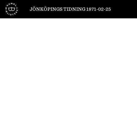
Till startsidan
JÖNKÖPINGS TIDNING 1871-02-25
2
/
4