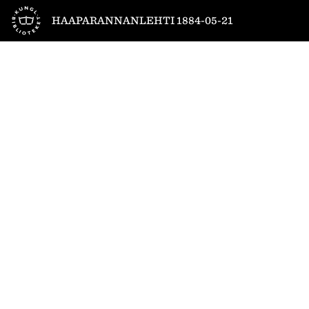
Till startsidan
HAAPARANNANLEHTI 1884-05-21
1
/
4