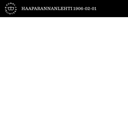
Till startsidan
HAAPARANNANLEHTI 1906-02-01
1
/
4