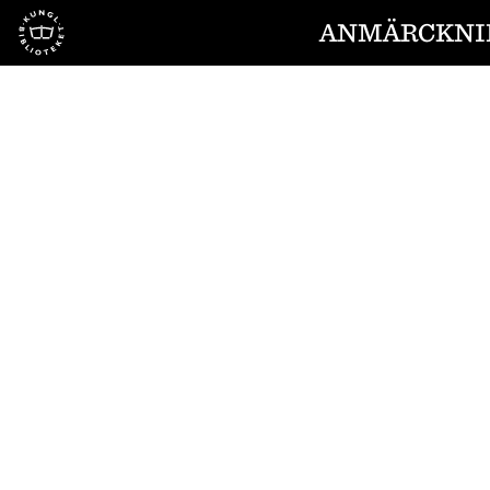
Till startsidan
ANMÄRCKNIN
1
/
4