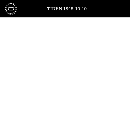
Till startsidan
TIDEN 1848-10-19
1
/
4