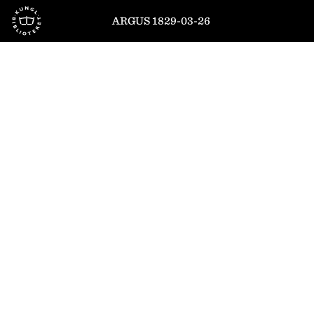
Till startsidan
ARGUS 1829-03-26
1
/
6