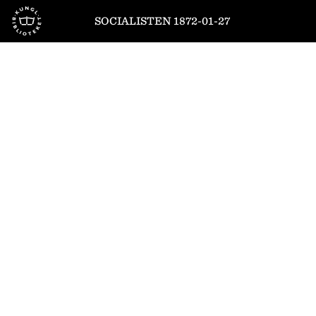
Till startsidan
SOCIALISTEN 1872-01-27
1
/
4