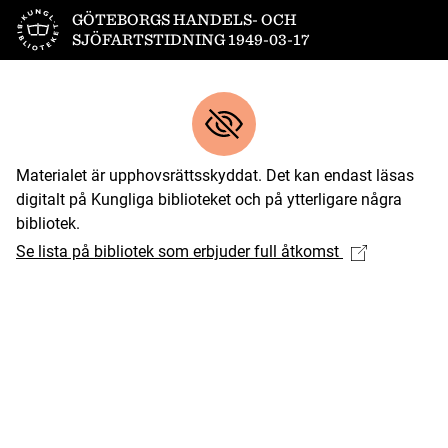
Till startsidan
GÖTEBORGS HANDELS- OCH
SJÖFARTSTIDNING 1949-03-17
Materialet är upphovsrättsskyddat. Det kan endast läsas
digitalt på Kungliga biblioteket och på ytterligare några
bibliotek.
Se lista på bibliotek som erbjuder full åtkomst