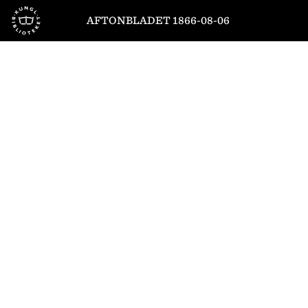
Till startsidan
AFTONBLADET 1866-08-06
1
/
4