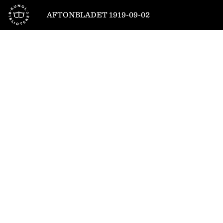
Till startsidan
AFTONBLADET 1919-09-02
1
/
10