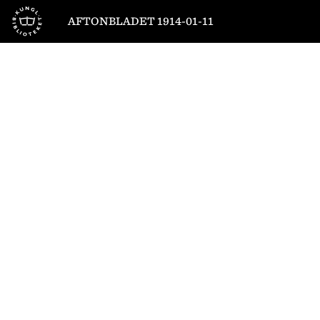
Till startsidan
AFTONBLADET 1914-01-11
1
/
10