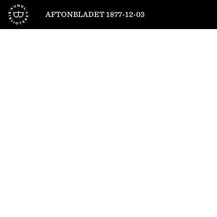
Till startsidan
AFTONBLADET 1877-12-03
1
/
4