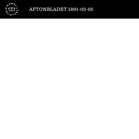
Till startsidan
AFTONBLADET 1891-03-05
1
/
4