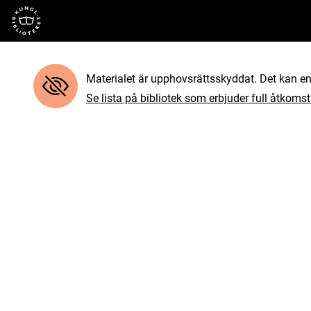
Till startsidan
Materialet är upphovsrättsskyddat. Det kan end
Se lista på bibliotek som erbjuder full åtkomst