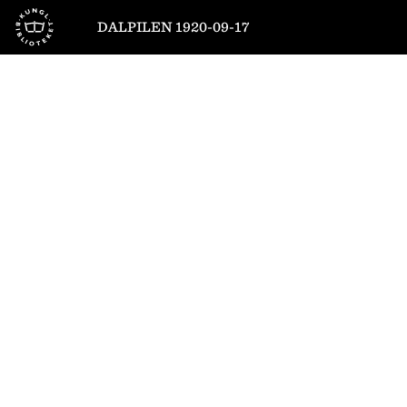
Till startsidan
DALPILEN 1920-09-17
1
/
6