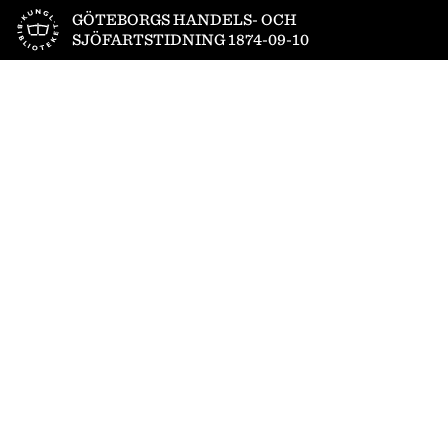
Till startsidan
GÖTEBORGS HANDELS- OCH
SJÖFARTSTIDNING 1874-09-10
1
/
4