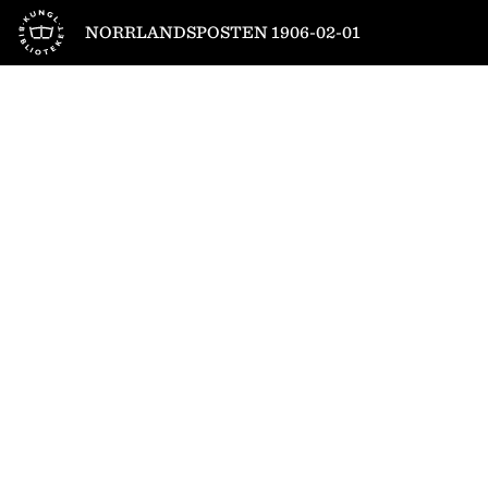
Till startsidan
NORRLANDSPOSTEN 1906-02-01
1
/
4