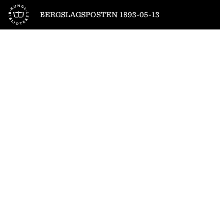
Till startsidan
BERGSLAGSPOSTEN 1893-05-13
1
/
4