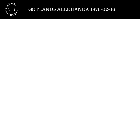
Till startsidan
GOTLANDS ALLEHANDA 1876-02-16
1
/
2