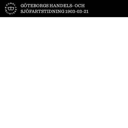
Till startsidan
GÖTEBORGS HANDELS- OCH
SJÖFARTSTIDNING 1903-03-21
1
/
8