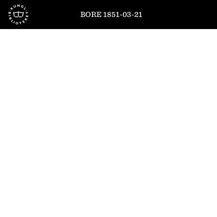
Till startsidan
BORE 1851-03-21
1
/
4