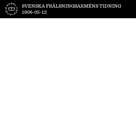
Till startsidan
SVENSKA FRÄLSNINGSARMÉNS TIDNING
1906-05-12
1
/
8