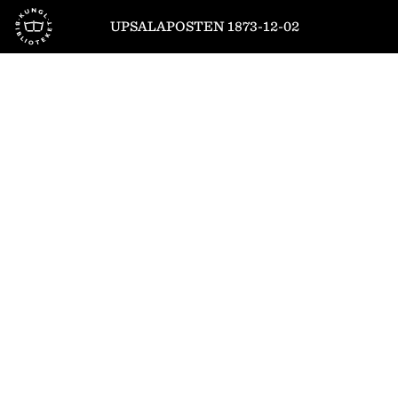
Till startsidan
UPSALAPOSTEN 1873-12-02
1
/
4