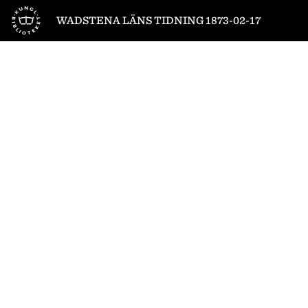
Till startsidan
WADSTENA LÄNS TIDNING 1873-02-17
1
/
4