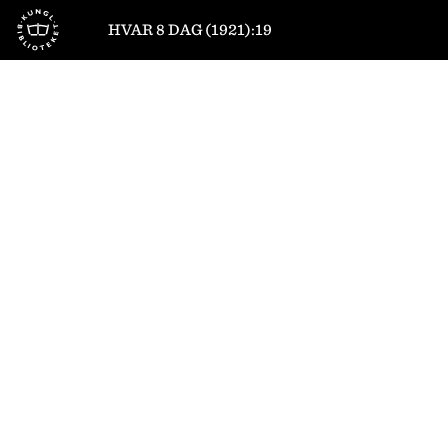
Till startsidan
HVAR 8 DAG (1921):19
1
/
16