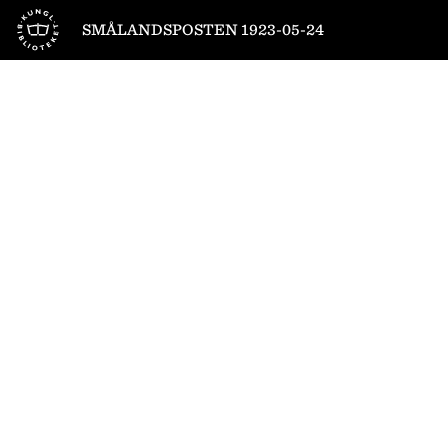
Till startsidan
SMÅLANDSPOSTEN 1923-05-24
1
/
8