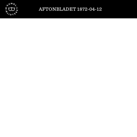
Till startsidan
AFTONBLADET 1872-04-12
1
/
4