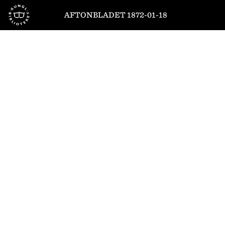
Till startsidan
AFTONBLADET 1872-01-18
1
/
4