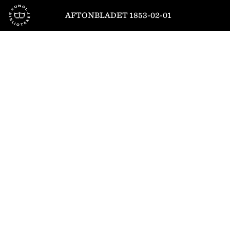
Till startsidan
AFTONBLADET 1853-02-01
1
/
4