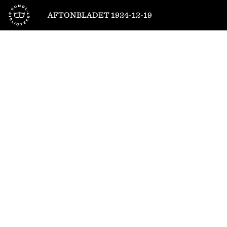
Till startsidan
AFTONBLADET 1924-12-19
1
/
20