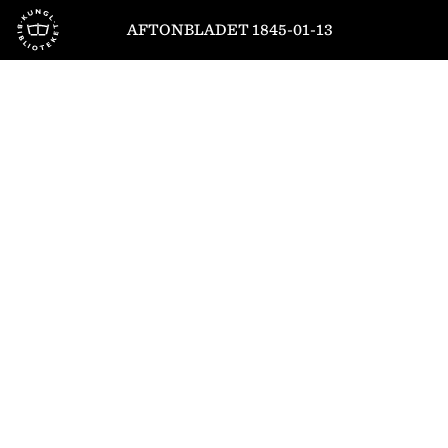
Till startsidan
AFTONBLADET 1845-01-13
1
/
4