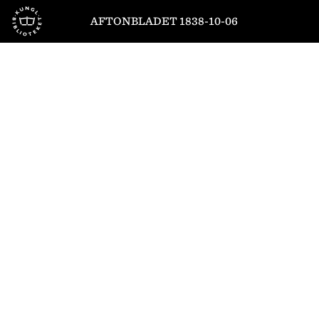
Till startsidan
AFTONBLADET 1838-10-06
1
/
4