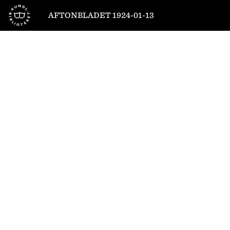
Till startsidan
AFTONBLADET 1924-01-13
1
/
10