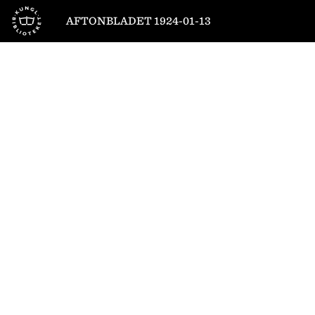
Till startsidan
AFTONBLADET 1924-01-13
1
/
10