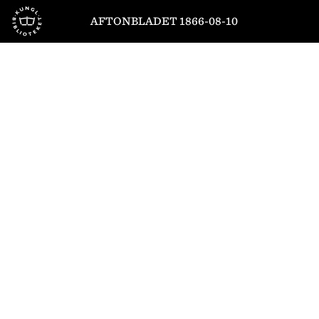
Till startsidan
AFTONBLADET 1866-08-10
1
/
4