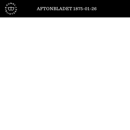
Till startsidan
AFTONBLADET 1875-01-26
1
/
4