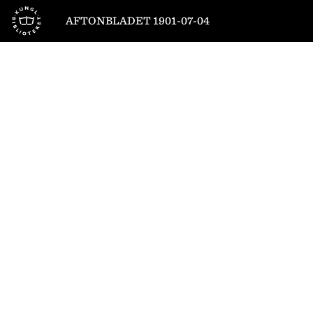
Till startsidan
AFTONBLADET 1901-07-04
1
/
4