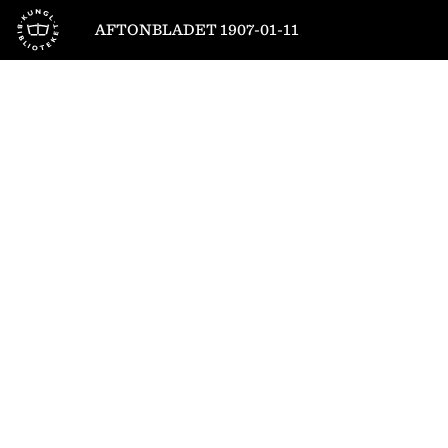
Till startsidan
AFTONBLADET 1907-01-11
1
/
6