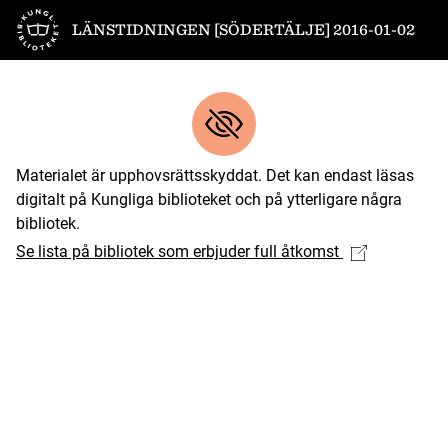
Till startsidan
LÄNSTIDNINGEN [SÖDERTÄLJE] 2016-01-02
Materialet är upphovsrättsskyddat. Det kan endast läsas
digitalt på Kungliga biblioteket och på ytterligare några
bibliotek.
Se lista på bibliotek som erbjuder full åtkomst