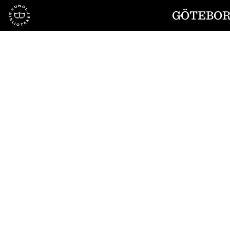
Till startsidan
GÖTEBORG
1
/
4