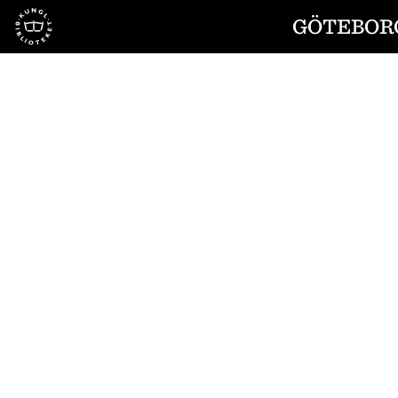
Till startsidan
GÖTEBORG
1
/
4