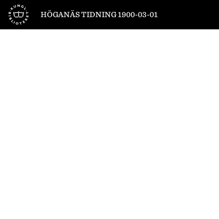
Till startsidan
HÖGANÄS TIDNING 1900-03-01
1
/
4