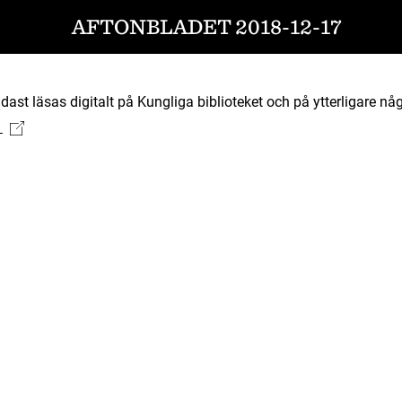
AFTONBLADET 2018-12-17
ast läsas digitalt på Kungliga biblioteket och på ytterligare någ