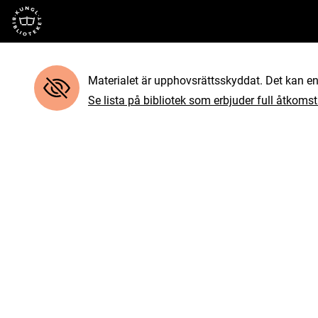
Till startsidan
Materialet är upphovsrättsskyddat. Det kan end
Se lista på bibliotek som erbjuder full åtkomst