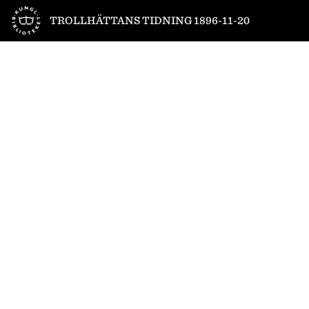
Till startsidan
TROLLHÄTTANS TIDNING 1896-11-20
1
/
4