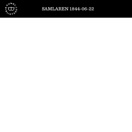
Till startsidan
SAMLAREN 1844-06-22
1
/
4